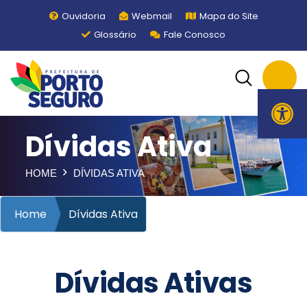
Ouvidoria
Webmail
Mapa do Site
Glossário
Fale Conosco
Ope
Dívidas Ativa
HOME
DÍVIDAS ATIVA
Home
Dívidas Ativa
Dívidas Ativas