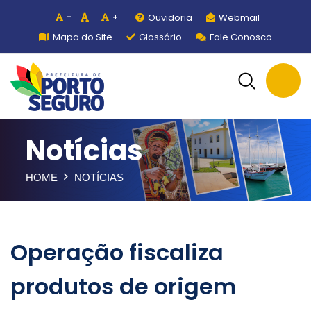
Ouvidoria
Webmail
-
+
Mapa do Site
Glossário
Fale Conosco
Notícias
HOME
NOTÍCIAS
Operação fiscaliza
produtos de origem