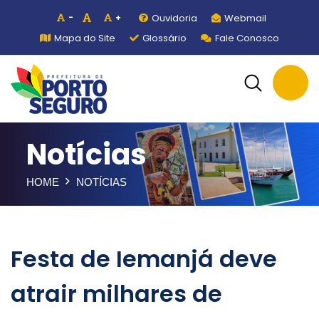
Ouvidoria
Webmail
-
+
Mapa do Site
Glossário
Fale Conosco
Notícias
HOME
NOTÍCIAS
Festa de Iemanjá deve
atrair milhares de