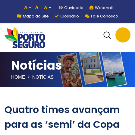
Ouvidoria
Webmail
-
+
Mapa do Site
Glossário
Fale Conosco
Notícias
HOME
NOTÍCIAS
Quatro times avançam
para as ‘semi’ da Copa