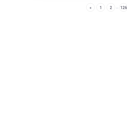
...
«
1
2
126