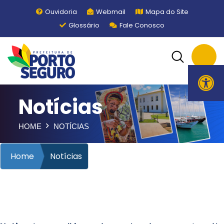
Ouvidoria
Webmail
Mapa do Site
Glossário
Fale Conosco
Ope
Notícias
HOME
NOTÍCIAS
Home
Notícias