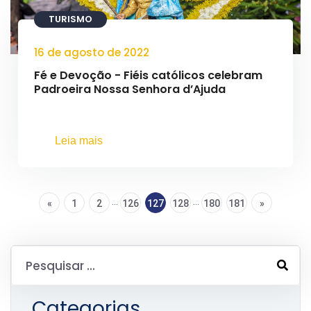
TURISMO
16 de agosto de 2022
Fé e Devoção - Fiéis católicos celebram
Padroeira Nossa Senhora d’Ajuda
Leia mais
...
...
«
1
2
126
127
128
180
181
»
Categorias