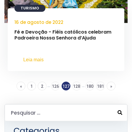
TURISMO
16 de agosto de 2022
Fé e Devoção - Fiéis católicos celebram
Padroeira Nossa Senhora d’Ajuda
Leia mais
...
...
«
1
2
126
127
128
180
181
»
Categorias