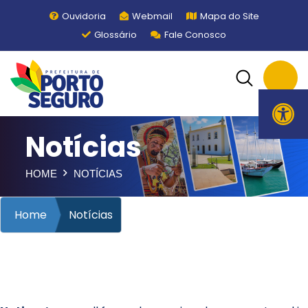
Ouvidoria
Webmail
Mapa do Site
Glossário
Fale Conosco
Ope
Notícias
HOME
NOTÍCIAS
Home
Notícias