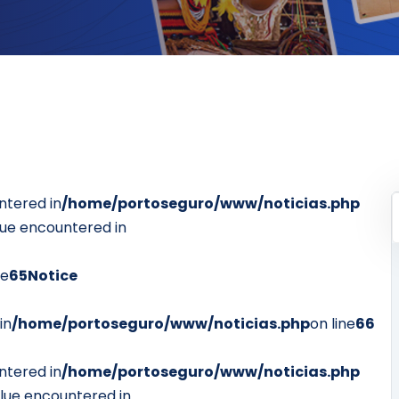
ntered in
/home/portoseguro/www/noticias.php
lue encountered in
ne
65
Notice
in
/home/portoseguro/www/noticias.php
on line
66
ntered in
/home/portoseguro/www/noticias.php
alue encountered in