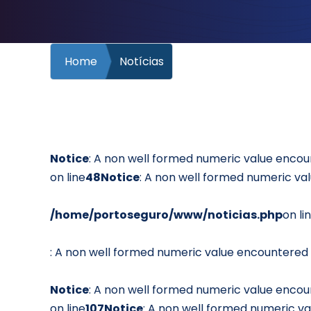
Home
Notícias
Notice
: A non well formed numeric value encou
on line
48
Notice
: A non well formed numeric va
/home/portoseguro/www/noticias.php
on li
: A non well formed numeric value encountered 
Notice
: A non well formed numeric value encou
on line
107
Notice
: A non well formed numeric v