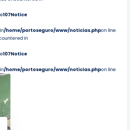
ne
107
Notice
in
/home/portoseguro/www/noticias.php
on line
countered in
ne
107
Notice
in
/home/portoseguro/www/noticias.php
on line