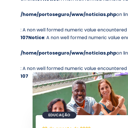
/home/portoseguro/www/noticias.php
on li
: A non well formed numeric value encountered 
107
Notice
: A non well formed numeric value en
/home/portoseguro/www/noticias.php
on li
: A non well formed numeric value encountered 
107
EDUCAÇÃO